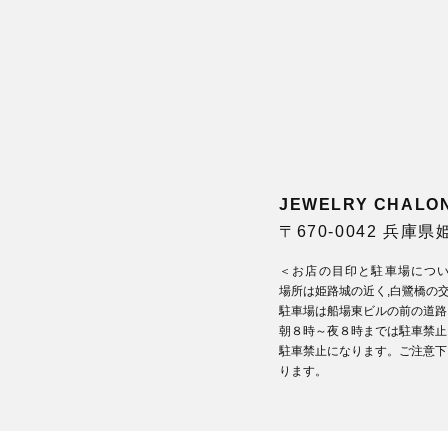
JEWELRY CHA
〒670-0042 兵庫
＜お店の目印と駐車場につ
場所は姫路城の近く,白鷺橋の
駐車場は船場東ビルの前の道路
朝８時～夜８時までは駐車禁止
駐車禁止になります。ご注意下
ります。