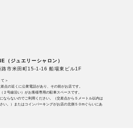
LONE（ジュエリーシャロン）
県姫路市米田町15-1-16 船場東ビル1F
いて＞
交差点の近くに公衆電話があり、その前がお店です。
（２号線沿い）がお客様専用の駐車スペースです。
にならないのでご利用ください。（交差点から５メートル以内は
さい。）またはコインパーキングがお店の北側５０mぐらいにあ