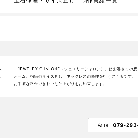
宝石修理・サイズ直し
制作実績一覧
E
「JEWELRY CHALONE（ジュエリーシャロン）」はお客さま
ォーム、指輪のサイズ直し、ネックレスの修理を行う専門店です。
ン
お手頃な料金できれいな仕上がりをお約束します。
079-293
Tel