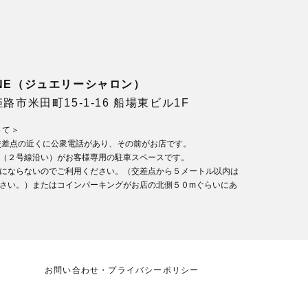
LONE（ジュエリーシャロン）
県姫路市米田町15-1-16 船場東ビル1F
いて＞
交差点の近くに公衆電話があり、その前がお店です。
（２号線沿い）がお客様専用の駐車スペースです。
にならないのでご利用ください。（交差点から５メートル以内は
さい。）またはコインパーキングがお店の北側５０mぐらいにあ
お問い合わせ・プライバシーポリシー