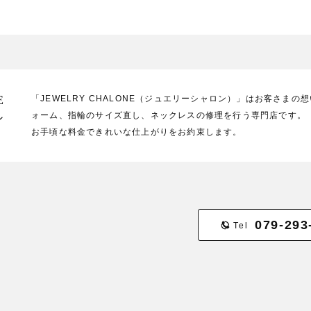
E
「JEWELRY CHALONE（ジュエリーシャロン）」はお客さま
ォーム、指輪のサイズ直し、ネックレスの修理を行う専門店です。
ン
お手頃な料金できれいな仕上がりをお約束します。
079-293
Tel