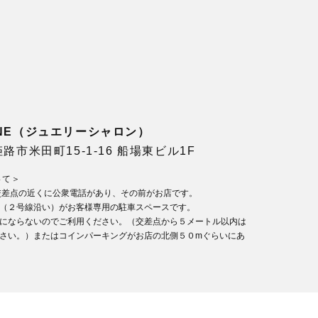
LONE（ジュエリーシャロン）
県姫路市米田町15-1-16 船場東ビル1F
いて＞
交差点の近くに公衆電話があり、その前がお店です。
（２号線沿い）がお客様専用の駐車スペースです。
にならないのでご利用ください。（交差点から５メートル以内は
さい。）またはコインパーキングがお店の北側５０mぐらいにあ