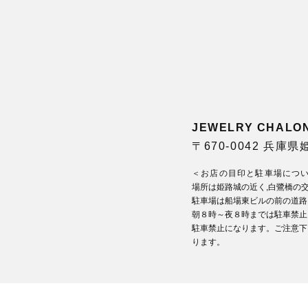
JEWELRY CHA
〒670-0042 兵庫
＜お店の目印と駐車場につ
場所は姫路城の近く,白鷺橋の
駐車場は船場東ビルの前の道路
朝８時～夜８時までは駐車禁止
駐車禁止になります。ご注意下
ります。