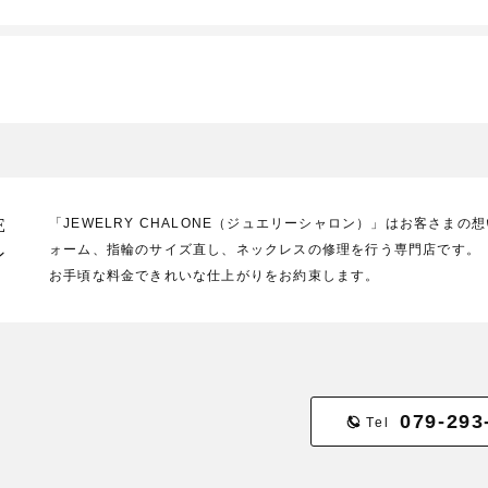
E
「JEWELRY CHALONE（ジュエリーシャロン）」はお客さま
ォーム、指輪のサイズ直し、ネックレスの修理を行う専門店です。
ン
お手頃な料金できれいな仕上がりをお約束します。
079-293
Tel