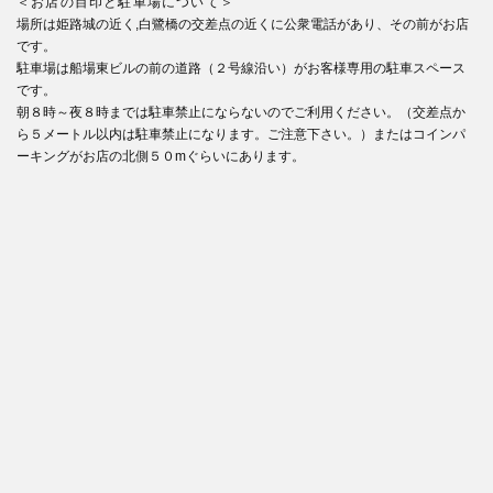
＜お店の目印と駐車場について＞
場所は姫路城の近く,白鷺橋の交差点の近くに公衆電話があり、その前がお店
です。
駐車場は船場東ビルの前の道路（２号線沿い）がお客様専用の駐車スペース
です。
朝８時～夜８時までは駐車禁止にならないのでご利用ください。（交差点か
ら５メートル以内は駐車禁止になります。ご注意下さい。）またはコインパ
ーキングがお店の北側５０mぐらいにあります。