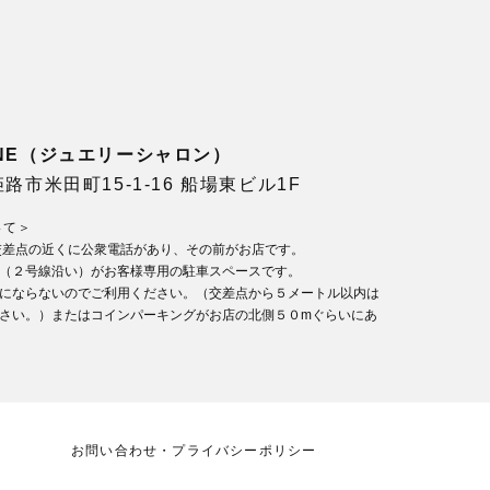
LONE（ジュエリーシャロン）
県姫路市米田町15-1-16 船場東ビル1F
いて＞
交差点の近くに公衆電話があり、その前がお店です。
（２号線沿い）がお客様専用の駐車スペースです。
にならないのでご利用ください。（交差点から５メートル以内は
さい。）またはコインパーキングがお店の北側５０mぐらいにあ
お問い合わせ・プライバシーポリシー