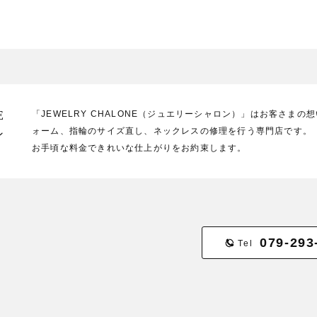
E
「JEWELRY CHALONE（ジュエリーシャロン）」はお客さま
ォーム、指輪のサイズ直し、ネックレスの修理を行う専門店です。
ン
お手頃な料金できれいな仕上がりをお約束します。
079-293
Tel