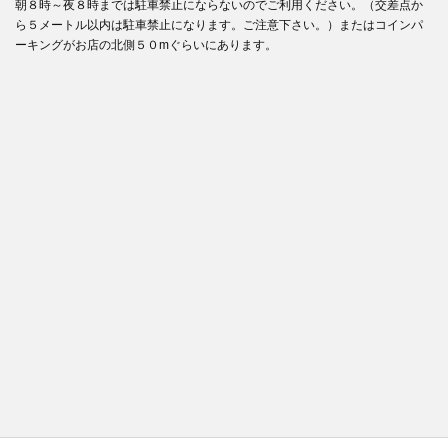
朝８時～夜８時までは駐車禁止にならないのでご利用ください。（交差点か
ら５メートル以内は駐車禁止になります。ご注意下さい。）またはコインパ
ーキングがお店の北側５０mぐらいにあります。