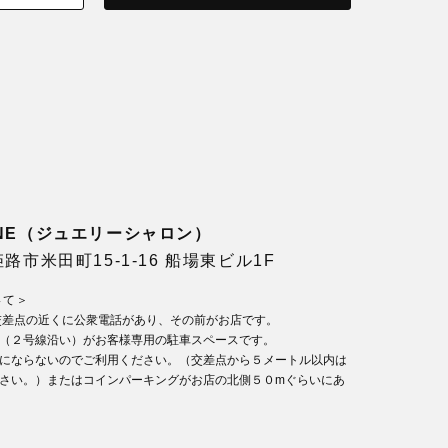
LONE（ジュエリーシャロン）
県姫路市米田町15-1-16 船場東ビル1F
いて＞
交差点の近くに公衆電話があり、その前がお店です。
（２号線沿い）がお客様専用の駐車スペースです。
にならないのでご利用ください。（交差点から５メートル以内は
さい。）またはコインパーキングがお店の北側５０mぐらいにあ