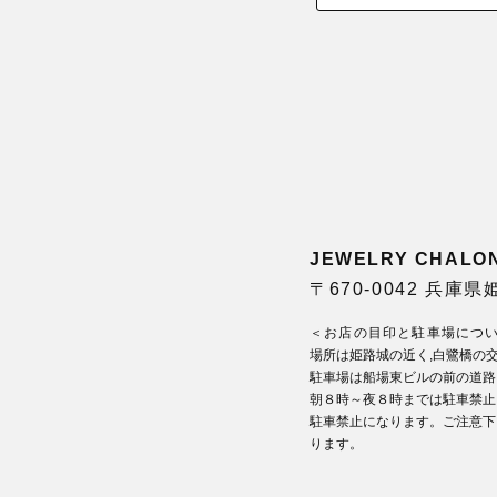
JEWELRY CHA
〒670-0042 兵庫
＜お店の目印と駐車場につ
場所は姫路城の近く,白鷺橋の
駐車場は船場東ビルの前の道路
朝８時～夜８時までは駐車禁止
駐車禁止になります。ご注意下
ります。