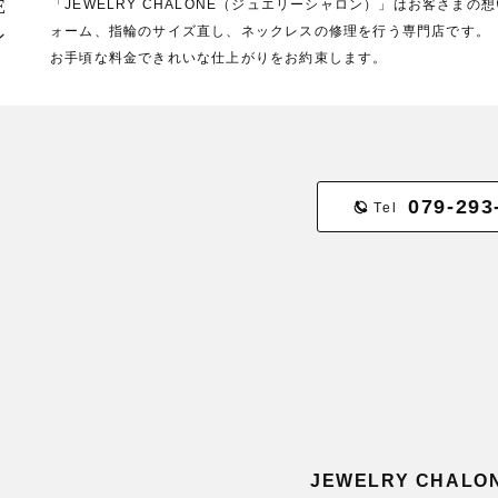
E
「JEWELRY CHALONE（ジュエリーシャロン）」はお客さま
ォーム、指輪のサイズ直し、ネックレスの修理を行う専門店です。
ン
お手頃な料金できれいな仕上がりをお約束します。
079-293
Tel
JEWELRY CHA