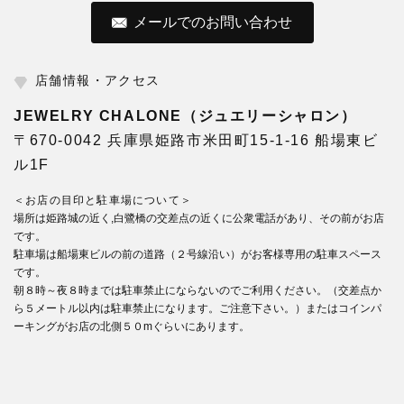
メールでのお問い合わせ
店舗情報・アクセス
JEWELRY CHALONE（ジュエリーシャロン）
〒670-0042 兵庫県姫路市米田町15-1-16 船場東ビ
ル1F
＜お店の目印と駐車場について＞
場所は姫路城の近く,白鷺橋の交差点の近くに公衆電話があり、その前がお店
です。
駐車場は船場東ビルの前の道路（２号線沿い）がお客様専用の駐車スペース
です。
朝８時～夜８時までは駐車禁止にならないのでご利用ください。（交差点か
ら５メートル以内は駐車禁止になります。ご注意下さい。）またはコインパ
ーキングがお店の北側５０mぐらいにあります。