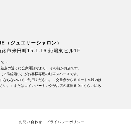
LONE（ジュエリーシャロン）
県姫路市米田町15-1-16 船場東ビル1F
いて＞
交差点の近くに公衆電話があり、その前がお店です。
（２号線沿い）がお客様専用の駐車スペースです。
にならないのでご利用ください。（交差点から５メートル以内は
さい。）またはコインパーキングがお店の北側５０mぐらいにあ
お問い合わせ・プライバシーポリシー