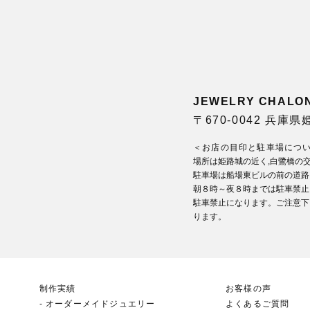
JEWELRY CHA
〒670-0042 兵庫
＜お店の目印と駐車場につ
場所は姫路城の近く,白鷺橋の
駐車場は船場東ビルの前の道路
朝８時～夜８時までは駐車禁止
駐車禁止になります。ご注意下
ります。
制作実績
お客様の声
オーダーメイドジュエリー
よくあるご質問