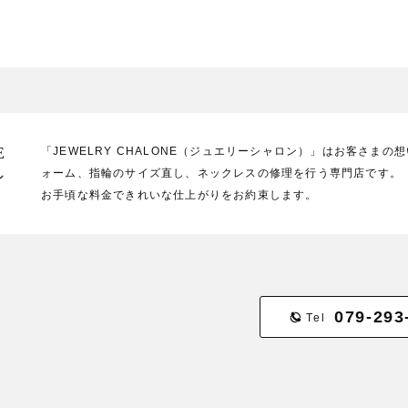
E
「JEWELRY CHALONE（ジュエリーシャロン）」はお客さま
ォーム、指輪のサイズ直し、ネックレスの修理を行う専門店です。
ン
お手頃な料金できれいな仕上がりをお約束します。
079-293
Tel