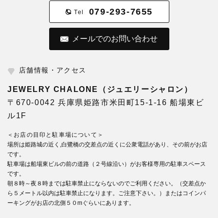
079-293-7655
Tel
メールでのお問い合わせ
店舗情報・アクセス
JEWELRY CHALONE（ジュエリーシャロン）
〒670-0042 兵庫県姫路市米田町15-1-16 船場東ビ
ル1F
＜お店の目印と駐車場について＞
場所は姫路城の近く,白鷺橋の交差点の近くに公衆電話があり、その前がお店
です。
駐車場は船場東ビルの前の道路（２号線沿い）がお客様専用の駐車スペース
です。
朝８時～夜８時までは駐車禁止にならないのでご利用ください。（交差点か
ら５メートル以内は駐車禁止になります。ご注意下さい。）またはコインパ
ーキングがお店の北側５０mぐらいにあります。