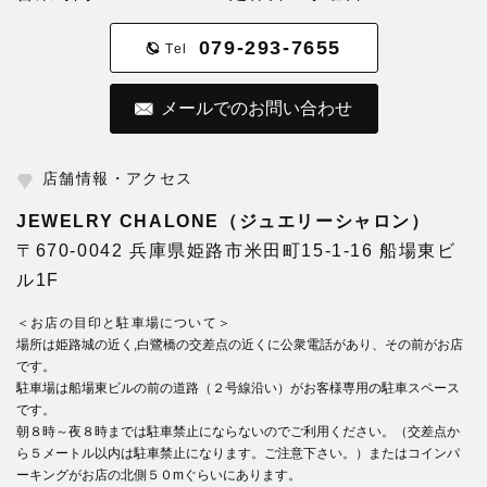
079-293-7655
Tel
メールでのお問い合わせ
店舗情報・アクセス
JEWELRY CHALONE（ジュエリーシャロン）
〒670-0042 兵庫県姫路市米田町15-1-16 船場東ビ
ル1F
＜お店の目印と駐車場について＞
場所は姫路城の近く,白鷺橋の交差点の近くに公衆電話があり、その前がお店
です。
駐車場は船場東ビルの前の道路（２号線沿い）がお客様専用の駐車スペース
です。
朝８時～夜８時までは駐車禁止にならないのでご利用ください。（交差点か
ら５メートル以内は駐車禁止になります。ご注意下さい。）またはコインパ
ーキングがお店の北側５０mぐらいにあります。