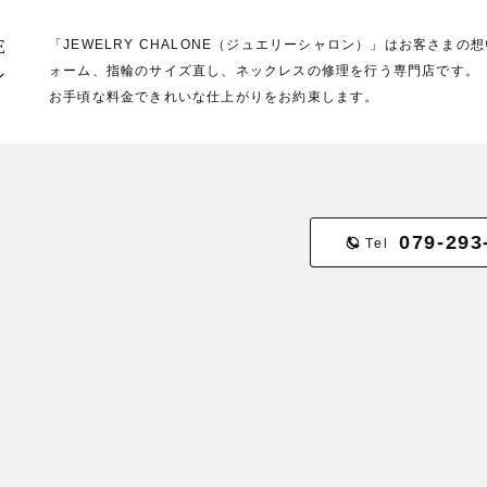
E
「JEWELRY CHALONE（ジュエリーシャロン）」はお客さま
ォーム、指輪のサイズ直し、ネックレスの修理を行う専門店です。
ン
お手頃な料金できれいな仕上がりをお約束します。
079-293
Tel