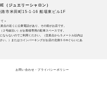
LONE（ジュエリーシャロン）
県姫路市米田町15-1-16 船場東ビル1F
いて＞
交差点の近くに公衆電話があり、その前がお店です。
（２号線沿い）がお客様専用の駐車スペースです。
にならないのでご利用ください。（交差点から５メートル以内は
さい。）またはコインパーキングがお店の北側５０mぐらいにあ
お問い合わせ・プライバシーポリシー