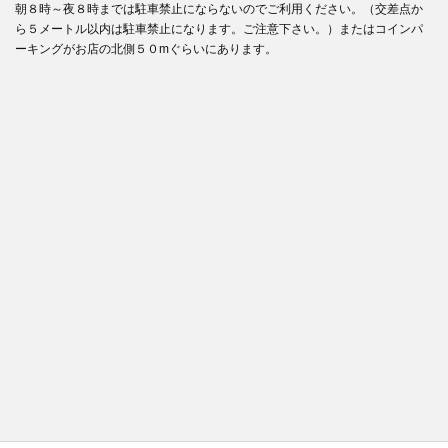
朝８時～夜８時までは駐車禁止にならないのでご利用ください。（交差点か
ら５メートル以内は駐車禁止になります。ご注意下さい。）またはコインパ
ーキングがお店の北側５０mぐらいにあります。