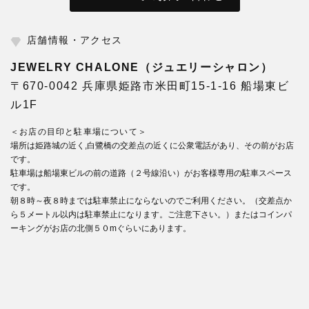
店舗情報・アクセス
JEWELRY CHALONE（ジュエリーシャロン）
〒670-0042 兵庫県姫路市米田町15-1-16 船場東ビ
ル1F
＜お店の目印と駐車場について＞
場所は姫路城の近く,白鷺橋の交差点の近くに公衆電話があり、その前がお店
です。
駐車場は船場東ビルの前の道路（２号線沿い）がお客様専用の駐車スペース
です。
朝８時～夜８時までは駐車禁止にならないのでご利用ください。（交差点か
ら５メートル以内は駐車禁止になります。ご注意下さい。）またはコインパ
ーキングがお店の北側５０mぐらいにあります。