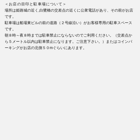
＜お店の目印と駐車場について＞
場所は姫路城の近く,白鷺橋の交差点の近くに公衆電話があり、その前がお店
です。
駐車場は船場東ビルの前の道路（２号線沿い）がお客様専用の駐車スペース
です。
朝８時～夜８時までは駐車禁止にならないのでご利用ください。（交差点か
ら５メートル以内は駐車禁止になります。ご注意下さい。）またはコインパ
ーキングがお店の北側５０mぐらいにあります。